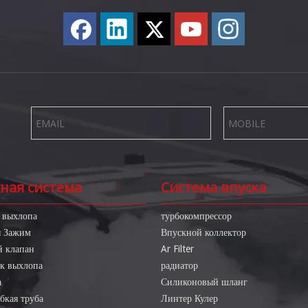
ная система
Система впуска
 выхлопа
турбокомпрессор
я Зажим
Впускной коллектор
 клапан
Ar Filter
к выхлопа
радиатор
а
Силиконовый шланг
бкая труба
Линтер Кулер