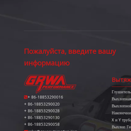
Пожалуйста, введите вашу
информацию
Вытяж
Глушитель
+ 86-18853290016

Выхлопна
+ 86-18853290020
Выхлопной
+ 86-18853290028
Наконечни
+ 86-18853290130
X и Y труб
+ 86-18853290058
Выхлоп Ги