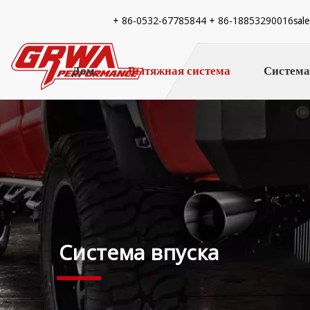
+ 86-
0532-67785844 + 86-18853290016
sal
Дом
Вытяжная система
Система
Система впуска