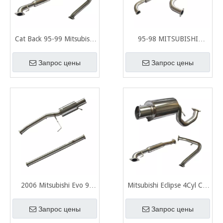
Cat Back 95-99 Mitsubishi
95-98 MITSUBISHI
Eclipse из нержавеющей
ECLIPSE -TURBO
стали 201, зеркально
Нержавеющая сталь 201
Запрос цены
Запрос цены
отполированная выхлопная
Зеркальная полированная
система
выхлопная система
2006 Mitsubishi Evo 9
Mitsubishi Eclipse 4Cyl Cat
Нержавеющая сталь 201
Back Нержавеющая сталь
Зеркальная полированная
201 Полированная
Запрос цены
Запрос цены
выхлопная система
выхлопная система с