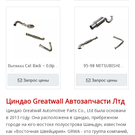
зеркалом
Вытяжка Cat Back ~ Eclipse
95-98 MITSUBISHI
6CYL 00 ~ 05
ECLIPSE Нержавеющая
Нержавеющая сталь 201
сталь 201 с зеркальной
Запрос цены
Запрос цены
Полированная система
полировкой Выхлопная
выпуска отработавших
система
Циндао Greatwall Автозапчасти Лтд
газов
Циндао Greatwall Automotive Parts Co., Ltd была основана
в 2013 году. Она расположена в Циндао, прибрежном
городе на юго-востоке полуострова Шаньдун, известном
как «Восточная Швейцария». GRWA - это группа компаний,