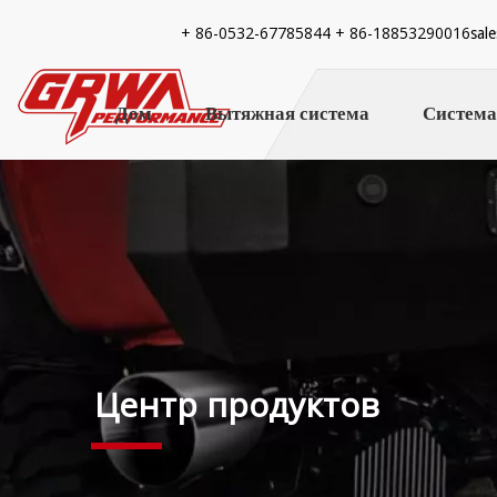
+ 86-
0532-67785844 + 86-18853290016
sal
Дом
Вытяжная система
Система
Центр продуктов