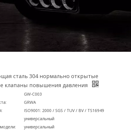
щая сталь 304 нормально открытые
е клапаны повышения давления
GW-C003
та:
GRWA
я:
ISO9001: 2000 / SGS / TUV / BV / TS16949
универсальный
модели:
универсальный