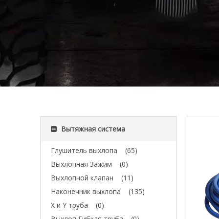
Вытяжная система
Глушитель выхлопа
(65)
Выхлопная Зажим
(0)
Выхлопной клапан
(11)
Наконечник выхлопа
(135)
X и Y труба
(0)
Выхлоп Гибкая труба
(0)