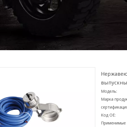
Нержавею
выпускны
Модель:
Марка продук
сертификаци
Код OE:
Применимые 