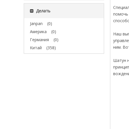
Специал
Делать
помочь 
способс
Janpan
(0)
Америка
(0)
Наш вып
Германия
(0)
управле
ним. Во
Китай
(358)
Шатун н
принцип
вождени