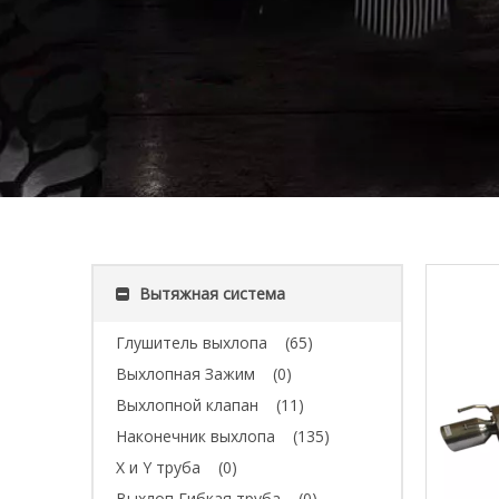
Вытяжная система
Глушитель выхлопа
(65)
Выхлопная Зажим
(0)
Выхлопной клапан
(11)
Наконечник выхлопа
(135)
X и Y труба
(0)
Выхлоп Гибкая труба
(0)