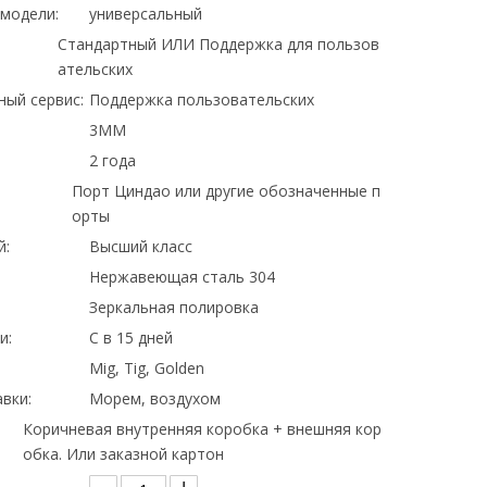
модели:
универсальный
Стандартный ИЛИ Поддержка для пользов
ательских
ный сервис:
Поддержка пользовательских
3MM
2 года
Порт Циндао или другие обозначенные п
орты
й:
Высший класс
Нержавеющая сталь 304
Зеркальная полировка
и:
С в 15 дней
Mig, Tig, Golden
вки:
Морем, воздухом
Коричневая внутренняя коробка + внешняя кор
обка. Или заказной картон