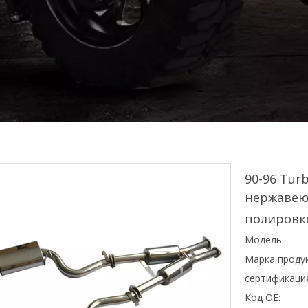
90-96 Tur
нержавею
полировк
Модель:
Марка продук
сертификаци
Код OE: