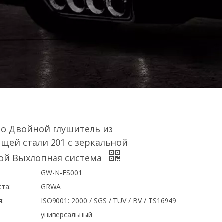
bo Двойной глушитель из
щей стали 201 с зеркальной
ой Выхлопная система
GW-N-ES001
та:
GRWA
я:
ISO9001: 2000 / SGS / TUV / BV / TS16949
универсальный