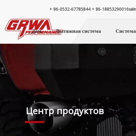
+ 86-
0532-67785844 + 86-18853290016
sal
Дом
Вытяжная система
Система
Центр продуктов