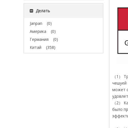
Делать
Janpan
(0)
Америка
(0)
Германия
(0)
Китай
(358)
（1） Три
чешуей 
может с
удовле
（2） Каж
было пр
эффект