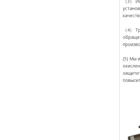
（3） Исп
установ
качеств
（4） Тру
обращен
произво
(5) Мы 
окислен
защитит
повысит