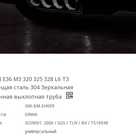
 E36 M3 320 325 328 L6 T3
щая сталь 304 Зеркальная
нная выхлопная труба
GW-БМ-EH009
та:
GRWA
я:
ISO9001: 2000 / SGS / TUV / BV / TS16949
универсальный