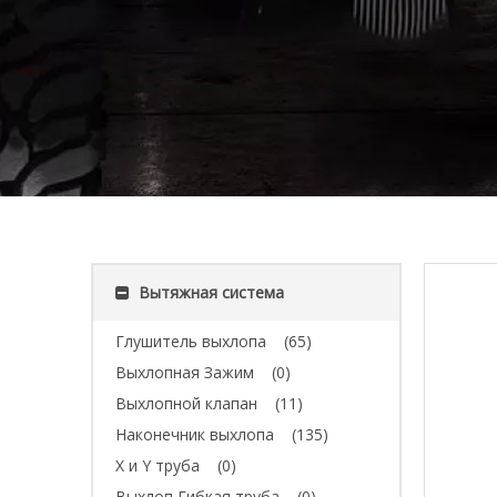
Вытяжная система
Глушитель выхлопа
(65)
Выхлопная Зажим
(0)
Выхлопной клапан
(11)
Наконечник выхлопа
(135)
X и Y труба
(0)
Выхлоп Гибкая труба
(0)