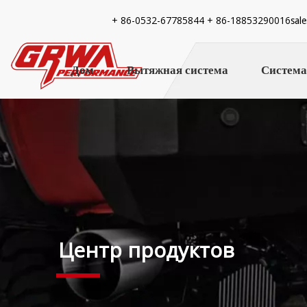
+ 86-
0532-67785844 + 86-18853290016
sal
Дом
Вытяжная система
Система
Центр продуктов