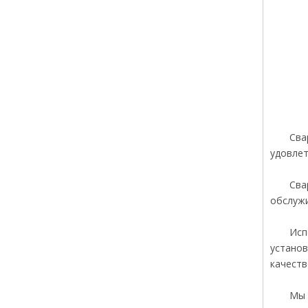
Сва
удовлет
Сва
обслужи
Исп
установ
качеств
Мы 