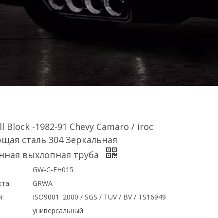
l Block -1982-91 Chevy Camaro / iroc
щая сталь 304 Зеркальная
нная выхлопная труба
GW-С-EH015
та:
GRWA
я:
ISO9001: 2000 / SGS / TUV / BV / TS16949
универсальный