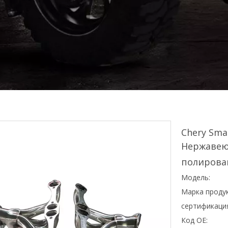
Chery Smal
Нержавею
полирова
Модель:
Марка продук
сертификаци
Код OE: