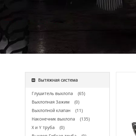
Вытяжная система
Глушитель выхлопа
(65)
Выхлопная Зажим
(0)
Выхлопной клапан
(11)
Наконечник выхлопа
(135)
X и Y труба
(0)
Выхлоп Гибкая труба
(0)