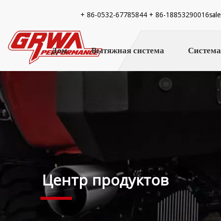
+ 86-
0532-67785844 + 86-18853290016
sal
Дом
Вытяжная система
Система
Центр продуктов