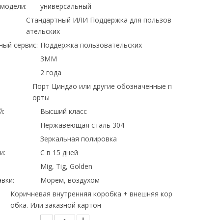
модели:
универсальный
Стандартный ИЛИ Поддержка для пользов
ательских
ный сервис:
Поддержка пользовательских
3MM
2 года
Порт Циндао или другие обозначенные п
орты
й:
Высший класс
Нержавеющая сталь 304
Зеркальная полировка
и:
С в 15 дней
Mig, Tig, Golden
вки:
Морем, воздухом
Коричневая внутренняя коробка + внешняя кор
обка. Или заказной картон