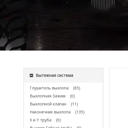
Вытяжная система
Глушитель выхлопа
(65)
Выхлопная Зажим
(0)
Выхлопной клапан
(11)
Наконечник выхлопа
(135)
X и Y труба
(0)
Выхлоп Гибкая труба
(0)