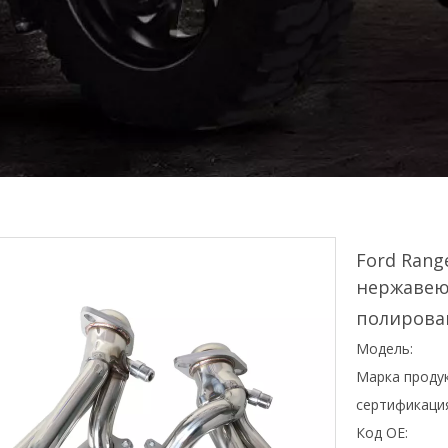
Ford Rang
нержавею
полирова
Модель:
Марка продук
сертификаци
Код OE: