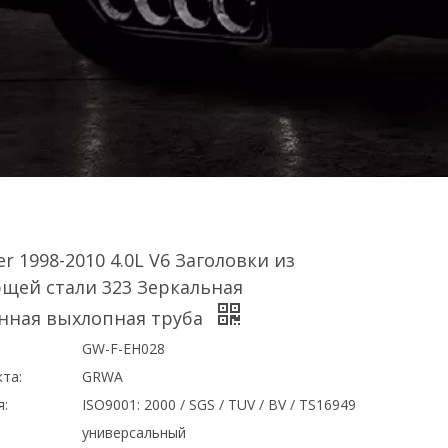
er 1998-2010 4.0L V6 Заголовки из
щей стали 323 Зеркальная
нная выхлопная труба
GW-F-EH028
та:
GRWA
я:
ISO9001: 2000 / SGS / TUV / BV / TS16949
универсальный