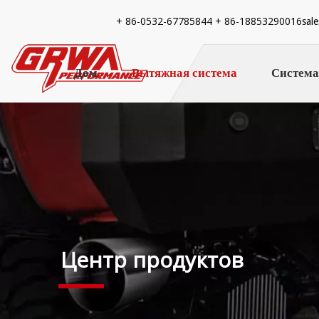
+ 86-
0532-67785844 + 86-18853290016
sal
Дом
Вытяжная система
Система
Центр продуктов