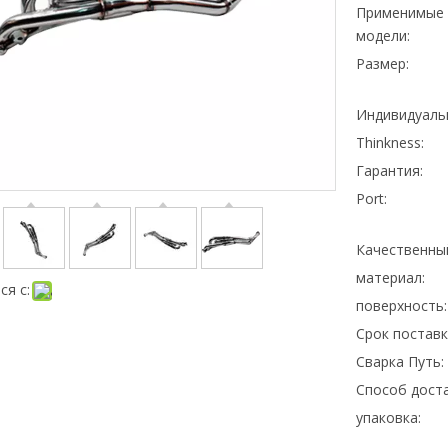
Применимые
модели:
Размер:
Индивидуаль
Thinkness:
Гарантия:
Port:
Качественны
материал:
ся с:
поверхность:
Срок поставк
Сварка Путь:
Способ доста
упаковка: