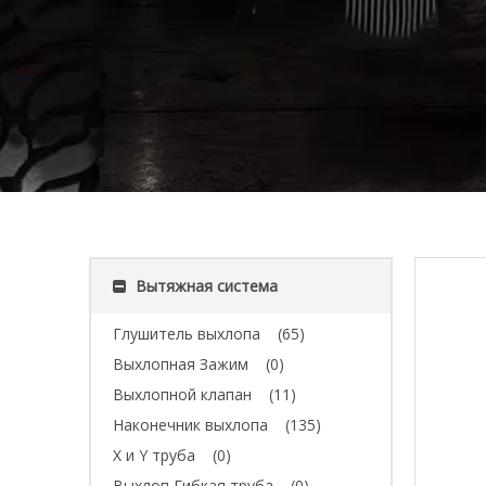
Вытяжная система
Глушитель выхлопа
(65)
Выхлопная Зажим
(0)
Выхлопной клапан
(11)
Наконечник выхлопа
(135)
X и Y труба
(0)
Выхлоп Гибкая труба
(0)