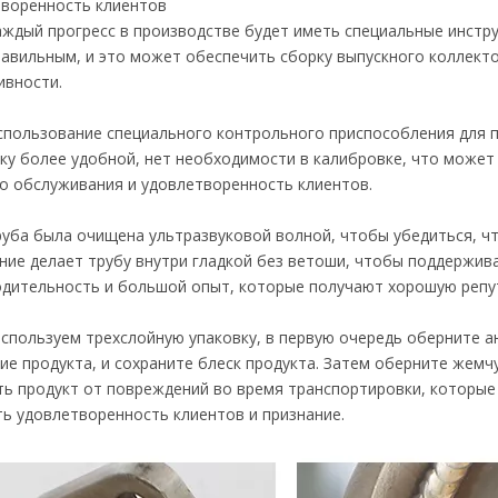
творенность клиентов
дый прогресс в производстве будет иметь специальные инстр
авильным, и это может обеспечить сборку выпускного коллекто
ивности.
ользование специального контрольного приспособления для п
ку более удобной, нет необходимости в калибровке, что может
о обслуживания и удовлетворенность клиентов.
ба была очищена ультразвуковой волной, чтобы убедиться, что
ие делает трубу внутри гладкой без ветоши, чтобы поддержива
дительность и большой опыт, которые получают хорошую репу
используем трехслойную упаковку, в первую очередь оберните 
ие продукта, и сохраните блеск продукта. Затем оберните жем
ь продукт от повреждений во время транспортировки, которые 
ь удовлетворенность клиентов и признание.