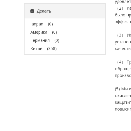
удовле
（2） Каж
Делать
было пр
эффект
Janpan
(0)
Америка
(0)
（3） Исп
Германия
(0)
установ
Китай
(358)
качеств
（4） Тру
обращен
произво
(5) Мы 
окислен
защитит
повысит