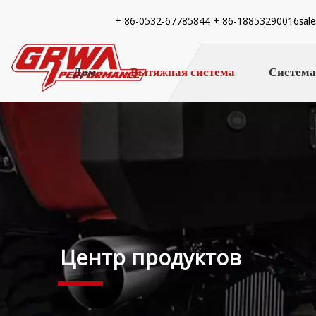
+ 86-
0532-67785844 + 86-18853290016
sal
Дом
Вытяжная система
Система
Центр продуктов