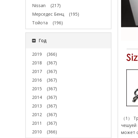
Nissan
(217)
Мерседес Бенц
(195)
Тойота
(196)
Год
2019
(366)
2018
(367)
2017
(367)
2016
(367)
2015
(367)
2014
(367)
2013
(367)
2012
(367)
（1） Три
2011
(367)
чешуей 
2010
(366)
может с