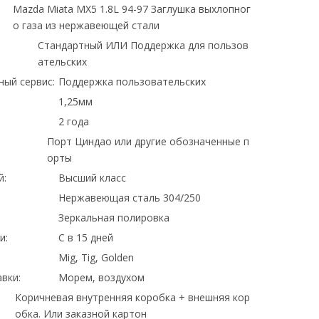
Mazda Miata MX5 1.8L 94-97 Заглушка выхлопног
о газа из нержавеющей стали
Стандартный ИЛИ Поддержка для пользов
ательских
ный сервис:
Поддержка пользовательских
1,25мм
2 года
Порт Циндао или другие обозначенные п
орты
й:
Высший класс
Нержавеющая сталь 304/250
Зеркальная полировка
и:
С в 15 дней
Mig, Tig, Golden
вки:
Морем, воздухом
Коричневая внутренняя коробка + внешняя кор
обка. Или заказной картон