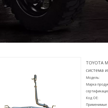
TOYOTA M
система 
Модель:
Марка продук
сертификаци
Код OE:
Применимые 