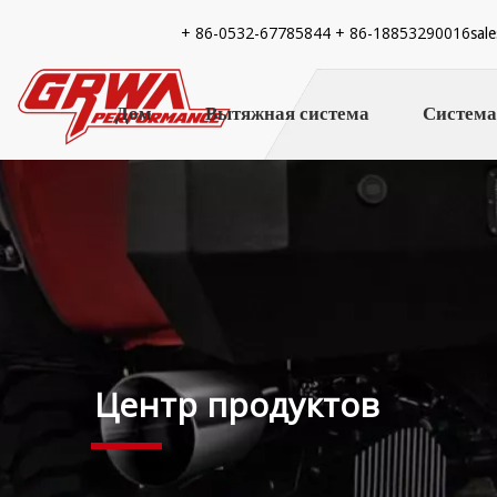
+ 86-
0532-67785844 + 86-18853290016
sal
Дом
Вытяжная система
Система
Центр продуктов