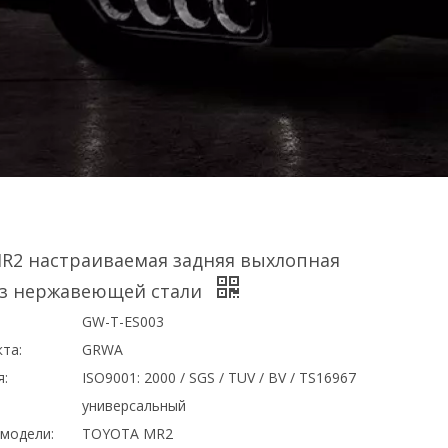
R2 настраиваемая задняя выхлопная
из нержавеющей стали
GW-Т-ES003
та:
GRWA
я:
ISO9001: 2000 / SGS / TUV / BV / TS16967
универсальный
модели:
TOYOTA MR2