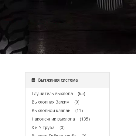
Вытяжная система
Глушитель выхлопа
(65)
Выхлопная Зажим
(0)
Выхлопной клапан
(11)
Наконечник выхлопа
(135)
X и Y труба
(0)
Выхлоп Гибкая труба
(0)