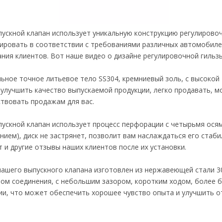
ускной клапан использует уникальную конструкцию регулирово
ировать в соответствии с требованиями различных автомобиле
ния клиентов. Вот наше видео о дизайне регулировочной гильзы
ьное точное литьевое тело SS304, кремниевый золь, с высокой
улучшить качество выпускаемой продукции, легко продавать, 
твовать продажам для вас.
ускной клапан использует процесс перфорации с четырьмя ося
нием), диск не застрянет, позволит вам наслаждаться его ста
т и другие отзывы наших клиентов после их установки.
ашего выпускного клапана изготовлен из нержавеющей стали 3
ом соединения, с небольшим зазором, коротким ходом, более 
и, что может обеспечить хорошее чувство опыта и улучшить от