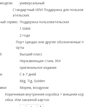
модели:
универсальный
Стандартный ИЛИ Поддержка для пользов
ательских
ный сервис:
Поддержка пользовательских
1.5MM
2 года
Порт Циндао или другие обозначенные п
орты
й:
Высший класс
Нержавеющая сталь 304
оригинальное издание
и:
С в 7 дней
Mig, Tig, Golden
вки:
Морем, воздухом
Коричневая внутренняя коробка + внешняя кор
обка. Или заказной картон