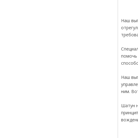
Наш вып
отрегул
требова
Специал
помочь 
способс
Наш вып
управле
ним. Во
Шатун н
принцип
вождени