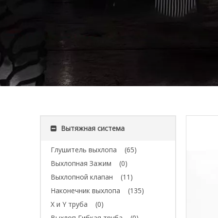
Вытяжная система
Глушитель выхлопа
(65)
Выхлопная Зажим
(0)
Выхлопной клапан
(11)
Наконечник выхлопа
(135)
X и Y труба
(0)
Выхлоп Гибкая труба
(0)