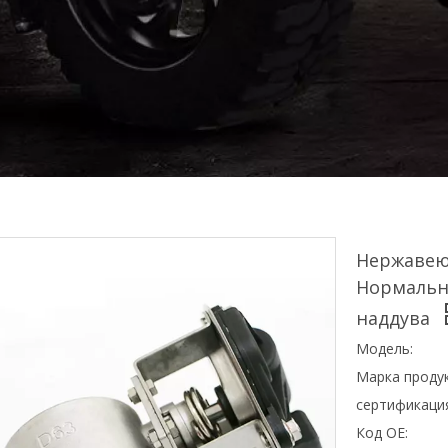
Нержавею
Нормальн
наддува
Модель:
Марка продук
сертификаци
Код OE: