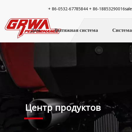
+ 86-
0532-67785844 + 86-18853290016
sal
Дом
Вытяжная система
Система
Центр продуктов