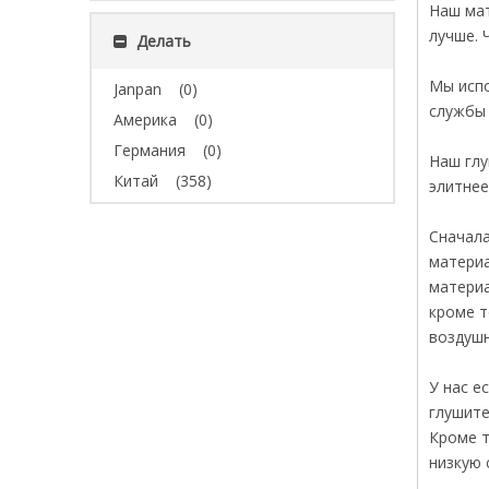
Наш мат
лучше. 
Делать
Мы испо
Janpan
(0)
службы 
Америка
(0)
Германия
(0)
Наш глу
Китай
(358)
элитнее
Сначала
материа
материа
кроме т
воздушн
У нас е
глушите
Кроме т
низкую 