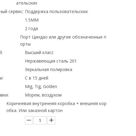
ательских
ный сервис:
Поддержка пользовательских
1.5MM
2 года
Порт Циндао или другие обозначенные п
орты
й:
Высший класс
Нержавеющая сталь 201
Зеркальная полировка
и:
С в 15 дней
Mig, Tig, Golden
вки:
Морем, воздухом
Коричневая внутренняя коробка + внешняя кор
обка. Или заказной картон