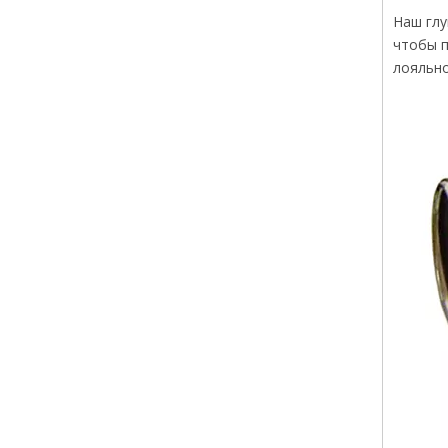
Наш глу
чтобы п
лояльно