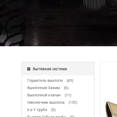
Вытяжная система
Глушитель выхлопа
(65)
Выхлопная Зажим
(0)
Выхлопной клапан
(11)
Наконечник выхлопа
(135)
X и Y труба
(0)
Выхлоп Гибкая труба
(0)