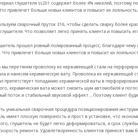
ериал глушителя ss201 содержит более 4% никелей, поэтому по
Что привлечет больше новых клиентов и повысит их лояльность.
льзуем сварочный пруток 316, чтобы сделать сварку более кра
глушителя. Что позволяет легко принять клиента и повысить ег
шитель прошел ровный полированный процесс, благодаря чему 
. Что привлечет больше новых клиентов и повысит их лояльност
 мы перетянем проволоку из нержавеющей стали на перфориров
ла и нанесем керамическую вату. Проволока из нержавеющей с
л препятствует попаданию керамической ваты в перфорированн
ого, керамическая вата может снизить шум автомобиля и погло
ый поток и стабильный звуковой эффект. , Поэтому клиент буде
сть уникальная сварочная процедура позиционирования инструме
ль имеет плоскую поверхность и прост в установке, что эконо
ого, глушитель не будет легко деформироваться, а срок службы
скорость ремонта. Удовлетворенность клиентов принесет вам б