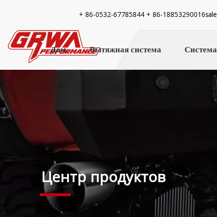
+ 86-
0532-67785844 + 86-18853290016
sal
Дом
Вытяжная система
Система
Центр продуктов