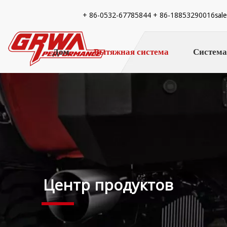
+ 86-
0532-67785844 + 86-18853290016
sal
Дом
Вытяжная система
Система
Центр продуктов