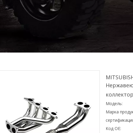
MITSUBISH
Нержавею
коллекто
Модель:
Марка продук
сертификаци
Код OE: