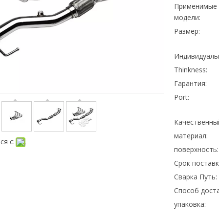
Применимые
модели:
Размер:
Индивидуаль
Thinkness:
Гарантия:
Port:
Качественны
материал:
ся с:
поверхность:
Срок поставк
Сварка Путь:
Способ доста
упаковка: