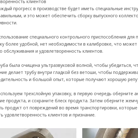
творенность клиентов
дый прогресс в производстве будет иметь специальные инстр
авильным, и это может обеспечить сборку выпускного коллекто
ивности.
ользование специального контрольного приспособления для п
ку более удобной, нет необходимости в калибровке, что может
о обслуживания и удовлетворенность клиентов.
ба была очищена ультразвуковой волной, чтобы убедиться, что
ие делает трубу внутри гладкой без ветоши, чтобы поддержива
дительность и большой опыт, которые получают хорошую репу
используем трехслойную упаковку, в первую очередь оберните 
ие продукта, и сохраните блеск продукта. Затем оберните жем
ь продукт от повреждений во время транспортировки, которые 
ь удовлетворенность клиентов и признание.