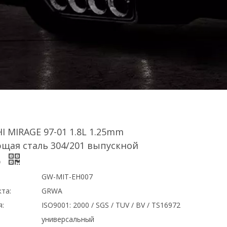
I MIRAGE 97-01 1.8L 1.25mm
щая сталь 304/201 выпускной
р
GW-MIT-EH007
та:
GRWA
я:
ISO9001: 2000 / SGS / TUV / BV / TS16972
универсальный