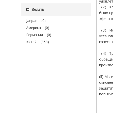
удовле
（2） Каж
Делать
было пр
эффект
Janpan
(0)
Америка
(0)
（3） Исп
Германия
(0)
установ
Китай
(358)
качеств
（4） Тру
обращен
произво
(5) Мы 
окислен
защитит
повысит