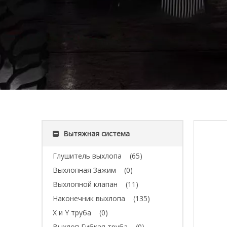
Вытяжная система
Глушитель выхлопа
(65)
Выхлопная Зажим
(0)
Выхлопной клапан
(11)
Наконечник выхлопа
(135)
X и Y труба
(0)
Выхлоп Гибкая труба
(0)