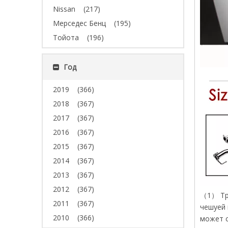
Nissan
(217)
Мерседес Бенц
(195)
Тойота
(196)
Год
2019
(366)
2018
(367)
2017
(367)
2016
(367)
2015
(367)
2014
(367)
2013
(367)
2012
(367)
（1） Три
2011
(367)
чешуей 
2010
(366)
может с